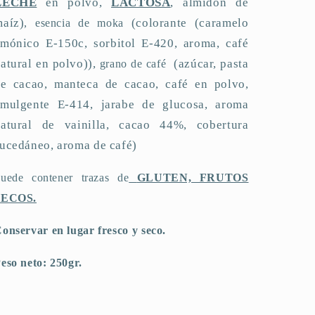
LECHE
en polvo,
LACTOSA
, almidón de
aíz)
(colorante (caramelo
, esencia de moka
mónico E-150c, sorbitol E-420, aroma, café
atural en polvo)),
(azúcar, pasta
grano de café
e cacao, manteca de cacao, café en polvo,
emulgente E-414, jarabe de glucosa, aroma
natural de vainilla, cacao 44%, cobertura
ucedáneo, aroma de café)
uede contener trazas de
GLUTEN, FRUTOS
SECOS.
onservar en lugar fresco y seco.
eso neto: 250gr.