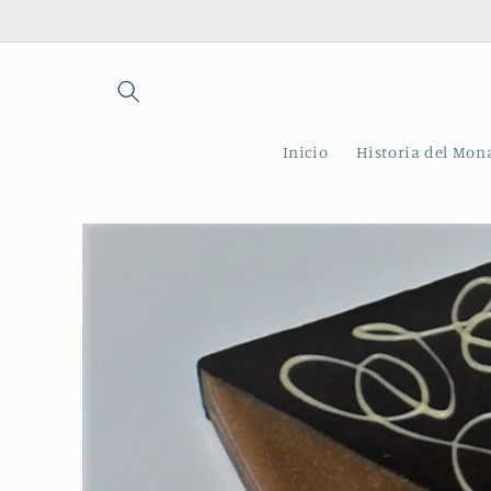
Ir
directamente
al contenido
Inicio
Historia del Mon
Ir
directamente
a la
información
del producto