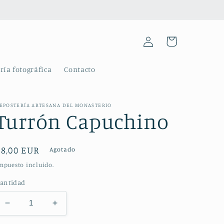
Iniciar
Carrito
sesión
ría fotográfica
Contacto
EPOSTERÍA ARTESANA DEL MONASTERIO
Turrón Capuchino
Precio
€8,00 EUR
Agotado
habitual
mpuesto incluido.
antidad
Reducir
Aumentar
cantidad
cantidad