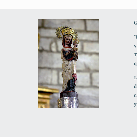
G
"
y
T
q
L
d
c
y