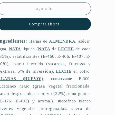
para
para
Turrón
Turrón
Agotado
Capuchino
Capuchino
Comprar ahora
Ingredientes:
Harina de
ALMENDRA
, azúcar,
,
(
NATA
de
LECHE
de vaca
gua
NATA
líquida
35%), estabilizantes (E-460, E-466, E-407, E-
508)),
(sacarosa, fructosa y
azúcar invertido
extrosa, 5% de inversión)
,
LECHE
en polvo,
)
CLARAS (HUEVO)
, conservante E-300,
(grasa vegetal fraccionada,
sucedáneo negro
acao desgrasado en polvo (22%), emulgentes
(E-476, E-492) y aroma.),
sucedáneo blanco
(aceites vegetales hidrogenados, suero de