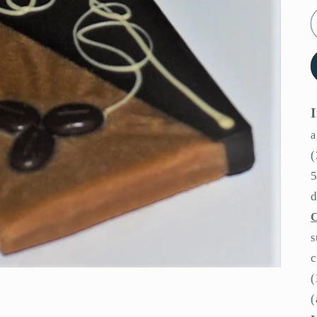
a
(
d
c