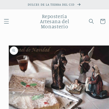
Ir
DULCES DE LA TIERRA DEL CID
directamente
al contenido
Repostería
Artesana del
Carrito
Monasterio
Ir
directamente
a la
información
del producto