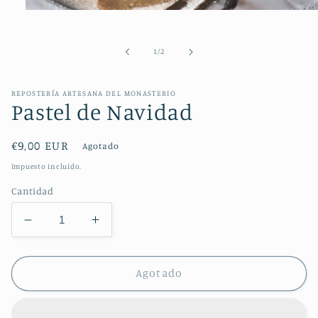
Abrir
elemento
multimedia
1
de
1
/
2
en
una
ventana
modal
REPOSTERÍA ARTESANA DEL MONASTERIO
Pastel de Navidad
Precio
€9,00 EUR
Agotado
habitual
Impuesto incluido.
Cantidad
Reducir
Aumentar
cantidad
cantidad
para
para
Pastel
Pastel
Agotado
de
de
Navidad
Navidad