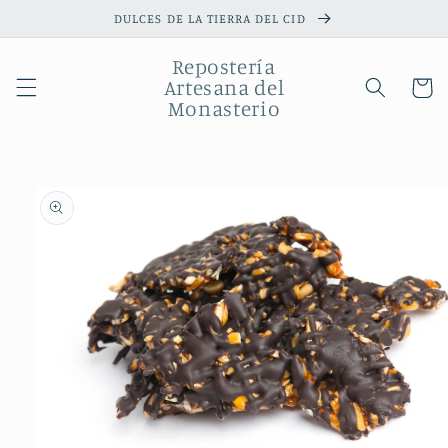
Ir
DULCES DE LA TIERRA DEL CID
directamente
al contenido
Repostería
Artesana del
Carrito
Monasterio
Ir
directamente
a la
información
del producto