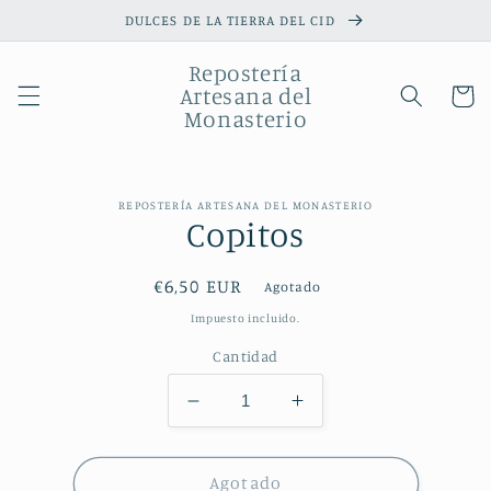
Ir
DULCES DE LA TIERRA DEL CID
directamente
al contenido
Repostería
Artesana del
Carrito
Monasterio
Ir
directamente
REPOSTERÍA ARTESANA DEL MONASTERIO
a la
Copitos
información
del producto
Precio
€6,50 EUR
Agotado
habitual
Impuesto incluido.
Cantidad
Reducir
Aumentar
cantidad
cantidad
para
para
Copitos
Copitos
Agotado