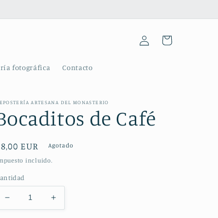
Iniciar
Carrito
sesión
ría fotográfica
Contacto
EPOSTERÍA ARTESANA DEL MONASTERIO
Bocaditos de Café
Precio
€8,00 EUR
Agotado
habitual
mpuesto incluido.
antidad
Reducir
Aumentar
cantidad
cantidad