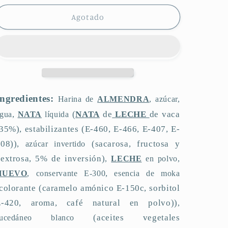
para
para
Bocaditos
Bocaditos
Agotado
de
de
Café
Café
Ingredientes:
Harina de
ALMENDRA
, azúcar,
,
(
NATA
de
LECHE
de vaca
gua
NATA
líquida
35%), estabilizantes (E-460, E-466, E-407, E-
508)),
(sacarosa, fructosa y
azúcar invertido
extrosa, 5% de inversión)
,
LECHE
en polvo,
,
HUEVO
, conservante E-300
esencia de moka
colorante (caramelo
amónico
E-150c, sorbitol
E-420, aroma, café natural en polvo))
,
(aceites vegetales
sucedáneo blanco