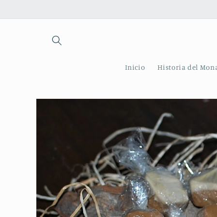
Ir
directamente
al contenido
Inicio
Historia del Mon
Ir
directamente
a la
información
del producto