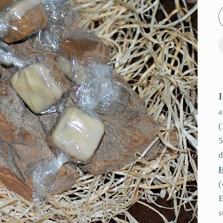
a
(
d
(