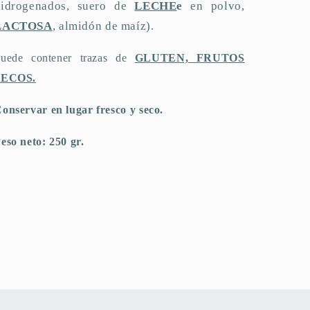
hidrogenados, suero de
LECHE
e
en polvo,
LACTOSA
, almidón de maíz).
uede contener trazas de
GLUTEN, FRUTOS
SECOS.
onservar en lugar fresco y seco.
eso neto: 250 gr.