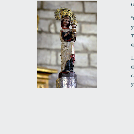
G
"
y
T
q
L
d
c
y