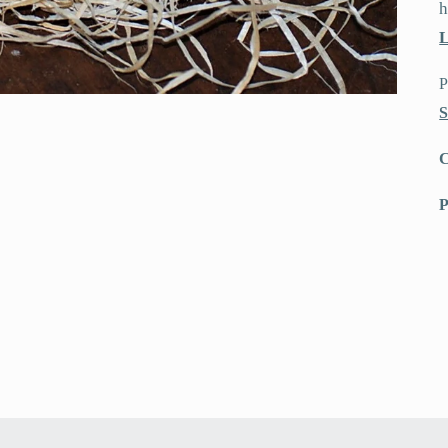
P
C
P