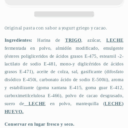
Original pasta con sabor a yogurt griego y cacao.
Ingredientes:
Harina de
TRIGO
, azúcar,
LECHE
fermentada en polvo, almidón modificado, emulgente
(ésteres poligliceridos de ácidos grasos E-475, estearoil -2-
lactilato de sodio E-481, mono-y diglicéridos de ácidos
grasos E-471),
aceite de colza, sal, gasificante
(difosfato
disódico E-450i, carbonato ácido de sodio E-500ii),
aroma
y estabilizante
(goma xantana E-415, goma guar E-412,
carboximetilcelulosa E-466),
polvo de cacao desgrasado,
suero de
LECHE
en polvo, mantequilla (
LECHE
)
HUEVO.
Conservar en lugar fresco y seco.