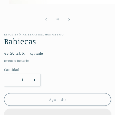
Abrir
elemento
multimedia
1
de
1
/
5
en
una
ventana
modal
REPOSTERÍA ARTESANA DEL MONASTERIO
Babiecas
Precio
€5,50 EUR
Agotado
habitual
Impuesto incluido.
Cantidad
Reducir
Aumentar
cantidad
cantidad
para
para
Babiecas
Babiecas
Agotado