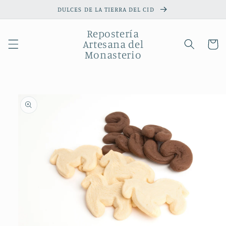
Ir
DULCES DE LA TIERRA DEL CID
directamente
al contenido
Repostería
Artesana del
Carrito
Monasterio
Ir
directamente
a la
información
del producto